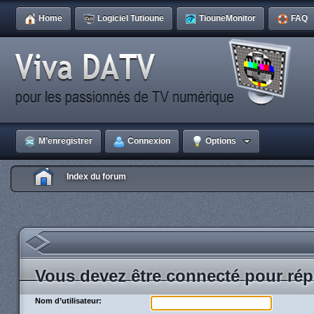
Home
Logiciel Tutioune
TiouneMonitor
FAQ
M’enregistrer
Connexion
Options
Index du forum
Vous devez être connecté pour rép
Nom d’utilisateur: