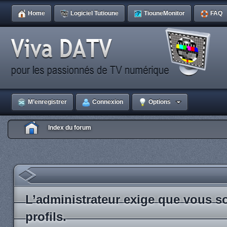
Home
Logiciel Tutioune
TiouneMonitor
FAQ
M’enregistrer
Connexion
Options
Index du forum
L’administrateur exige que vous so
profils.