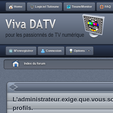
Home
Logiciel Tutioune
TiouneMonitor
FAQ
M’enregistrer
Connexion
Options
Index du forum
L’administrateur exige que vous so
profils.