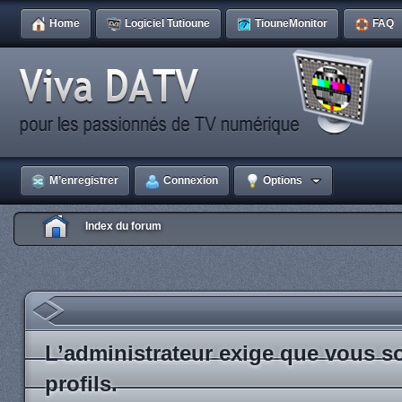
Home
Logiciel Tutioune
TiouneMonitor
FAQ
M’enregistrer
Connexion
Options
Index du forum
L’administrateur exige que vous so
profils.