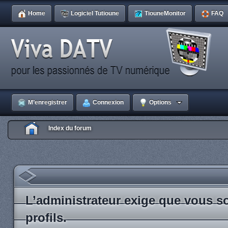
Home
Logiciel Tutioune
TiouneMonitor
FAQ
M’enregistrer
Connexion
Options
Index du forum
L’administrateur exige que vous so
profils.