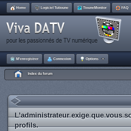
Home
Logiciel Tutioune
TiouneMonitor
FAQ
M’enregistrer
Connexion
Options
Index du forum
L’administrateur exige que vous so
profils.