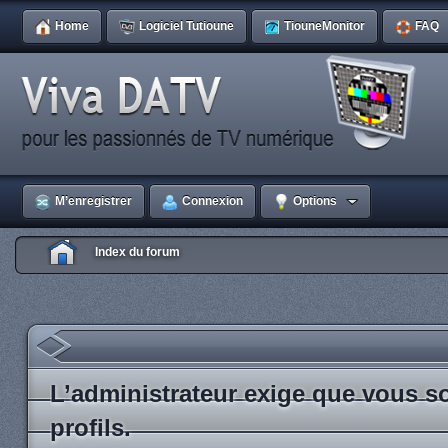
Home
Logiciel Tutioune
TiouneMonitor
FAQ
M’enregistrer
Connexion
Options
Index du forum
L’administrateur exige que vous so
profils.