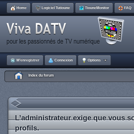
Home
Logiciel Tutioune
TiouneMonitor
FAQ
M’enregistrer
Connexion
Options
Index du forum
L’administrateur exige que vous so
profils.