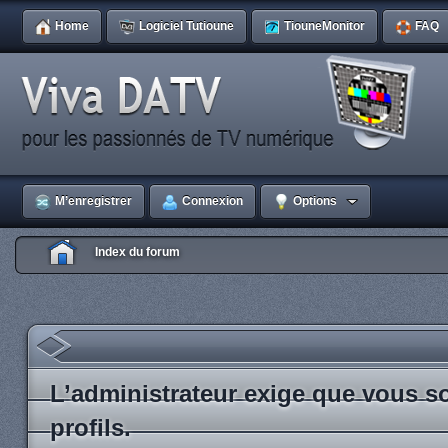
Home
Logiciel Tutioune
TiouneMonitor
FAQ
M’enregistrer
Connexion
Options
Index du forum
L’administrateur exige que vous so
profils.