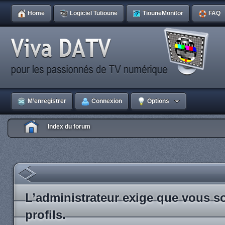
Home
Logiciel Tutioune
TiouneMonitor
FAQ
M’enregistrer
Connexion
Options
Index du forum
L’administrateur exige que vous so
profils.