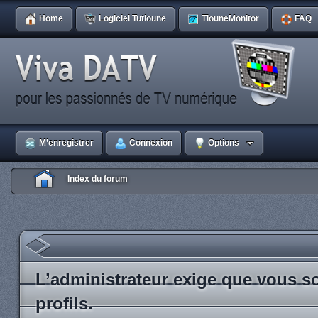
Home
Logiciel Tutioune
TiouneMonitor
FAQ
M’enregistrer
Connexion
Options
Index du forum
L’administrateur exige que vous so
profils.