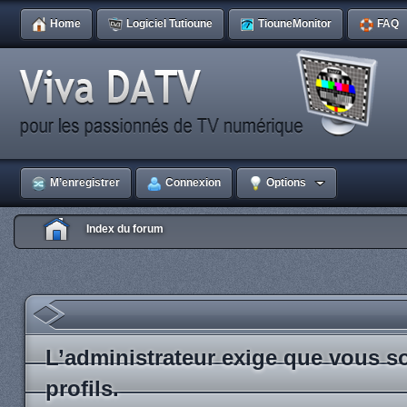
Home
Logiciel Tutioune
TiouneMonitor
FAQ
M’enregistrer
Connexion
Options
Index du forum
L’administrateur exige que vous so
profils.